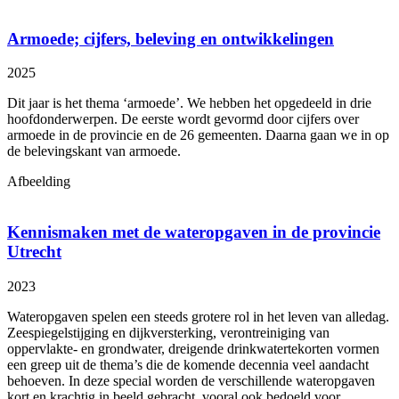
Armoede; cijfers, beleving en ontwikkelingen
2025
Dit jaar is het thema ‘armoede’. We hebben het opgedeeld in drie
hoofdonderwerpen. De eerste wordt gevormd door cijfers over
armoede in de provincie en de 26 gemeenten. Daarna gaan we in op
de belevingskant van armoede.
Afbeelding
Kennismaken met de wateropgaven in de provincie
Utrecht
2023
Wateropgaven spelen een steeds grotere rol in het leven van alledag.
Zeespiegelstijging en dijkversterking, verontreiniging van
oppervlakte- en grondwater, dreigende drinkwatertekorten vormen
een greep uit de thema’s die de komende decennia veel aandacht
behoeven. In deze special worden de verschillende wateropgaven
kort en krachtig in beeld gebracht, vooral ook bedoeld voor